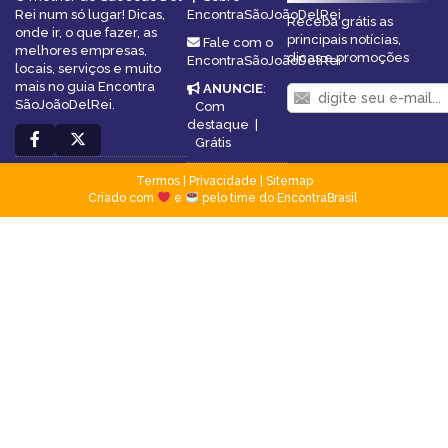
Rei num só lugar! Dicas,
EncontraSãoJoãoDelRei
Receba grátis as
onde ir, o que fazer, as
principais notícias,
Fale com o
melhores empresas,
dicas e promoções
EncontraSãoJoãoDelRei
locais, serviços e muito
mais no guia Encontra
ANUNCIE
:
SãoJoãoDelRei.
Com
destaque
|
Grátis
Termos
|
Privacidade
|
Sitemap
Criado com
e
pelo time do EncontraBrasil