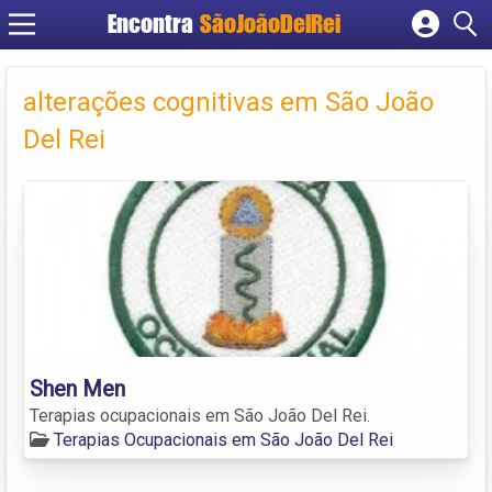
Encontra
SãoJoãoDelRei
Cadastrar empresa
Fazer login
alterações cognitivas em São João
Criar conta
Del Rei
Shen Men
Terapias ocupacionais em São João Del Rei.
Terapias Ocupacionais em São João Del Rei