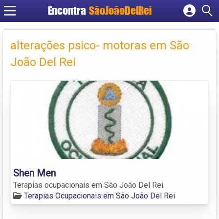
Encontra
SãoJoãoDelRei
Cadastrar empresa
Fazer login
alterações psico- motoras em São
Criar conta
João Del Rei
Shen Men
Terapias ocupacionais em São João Del Rei.
Terapias Ocupacionais em São João Del Rei