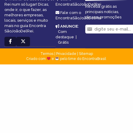
Rei num só lugar! Dicas,
EncontraSãoJoãoDelRei
Receba grátis as
onde ir, o que fazer, as
principais notícias,
Fale com o
melhores empresas,
dicas e promoções
EncontraSãoJoãoDelRei
locais, serviços e muito
mais no guia Encontra
ANUNCIE
:
SãoJoãoDelRei.
Com
destaque
|
Grátis
Termos
|
Privacidade
|
Sitemap
Criado com
e
pelo time do EncontraBrasil