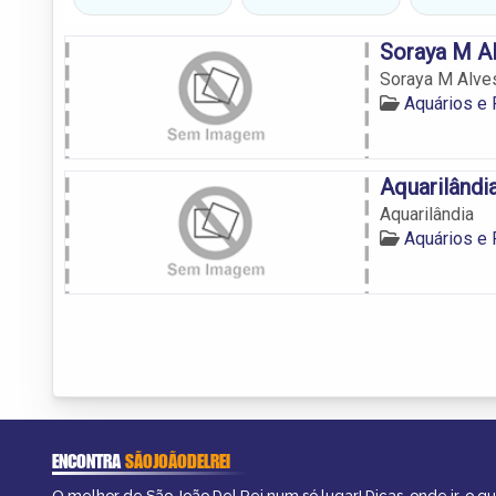
Soraya M A
Soraya M Alve
Aquários e
Aquarilândi
Aquarilândia
Aquários e
ENCONTRA
SÃOJOÃODELREI
O melhor de São João Del Rei num só lugar! Dicas, onde ir, o qu