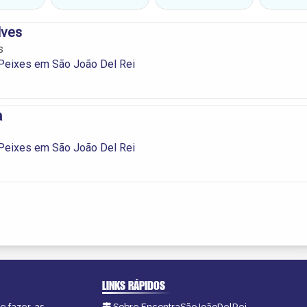
lves
s
 Peixes em São João Del Rei
a
 Peixes em São João Del Rei
LINKS RÁPIDOS
e fazer, as
Sobre EncontraSãoJoãoDelRei