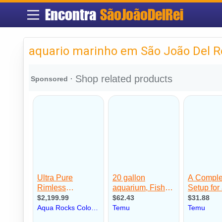
Encontra
SãoJoãoDelRei
aquario marinho em São João Del R