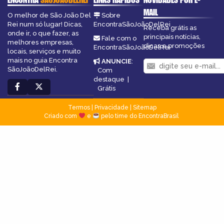
MAIL
O melhor de São João Del
Sobre
Rei num só lugar! Dicas,
EncontraSãoJoãoDelRei
Receba grátis as
onde ir, o que fazer, as
principais notícias,
Fale com o
melhores empresas,
dicas e promoções
EncontraSãoJoãoDelRei
locais, serviços e muito
mais no guia Encontra
ANUNCIE
:
SãoJoãoDelRei.
Com
destaque
|
Grátis
Termos
|
Privacidade
|
Sitemap
Criado com
e
pelo time do EncontraBrasil