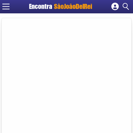
Encontra
SãoJoãoDelRei
Cadastrar empresa
Fazer login
Criar conta