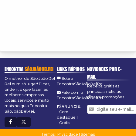
ENCONTRA
SÃOJOÃODELREI
LINKS RÁPIDOS
NOVIDADES POR E-
MAIL
O melhor de São João Del
Sobre
Rei num só lugar! Dicas,
EncontraSãoJoãoDelRei
Receba grátis as
onde ir, o que fazer, as
principais notícias,
Fale com o
melhores empresas,
dicas e promoções
EncontraSãoJoãoDelRei
locais, serviços e muito
mais no guia Encontra
ANUNCIE
:
SãoJoãoDelRei.
Com
destaque
|
Grátis
Termos
|
Privacidade
|
Sitemap