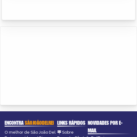
ENCONTRA
SÃOJOÃODELREI
LINKS RÁPIDOS
NOVIDADES POR E-
MAIL
O melhor de São João Del
Sobre