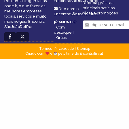
Rei num só lugar! Dicas,
EncontraSãoJoãoDelRei
Receba grátis as
onde ir, o que fazer, as
principais notícias,
Fale com o
melhores empresas,
dicas e promoções
EncontraSãoJoãoDelRei
locais, serviços e muito
mais no guia Encontra
ANUNCIE
:
SãoJoãoDelRei.
Com
destaque
|
Grátis
Termos
|
Privacidade
|
Sitemap
Criado com
e
pelo time do EncontraBrasil