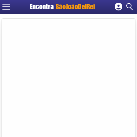
Encontra
SãoJoãoDelRei
Cadastrar empresa
Fazer login
Criar conta