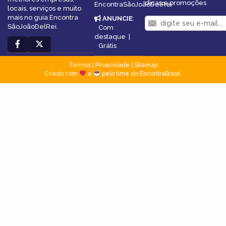
dicas e promoções
EncontraSãoJoãoDelRei
locais, serviços e muito
mais no guia Encontra
ANUNCIE
:
SãoJoãoDelRei.
Com
destaque
|
Grátis
Termos
|
Privacidade
|
Sitemap
Criado com
e
pelo time do EncontraBrasil