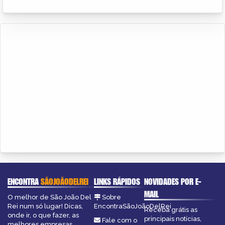
ENCONTRA
SÃOJOÃODELREI
LINKS RÁPIDOS
NOVIDADES POR E-
MAIL
O melhor de São João Del
Sobre
Rei num só lugar! Dicas,
EncontraSãoJoãoDelRei
Receba grátis as
onde ir, o que fazer, as
principais notícias,
Fale com o
melhores empresas,