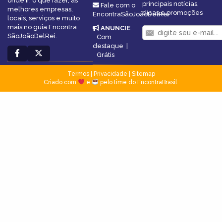
onde ir, o que fazer, as
principais notícias,
Fale com o
melhores empresas,
dicas e promoções
EncontraSãoJoãoDelRei
locais, serviços e muito
mais no guia Encontra
ANUNCIE
:
SãoJoãoDelRei.
Com
destaque
|
Grátis
Termos
|
Privacidade
|
Sitemap
Criado com
e
pelo time do EncontraBrasil