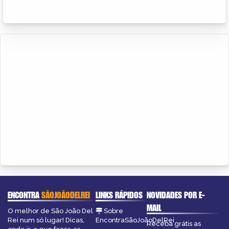
ENCONTRA
SÃOJOÃODELREI
LINKS RÁPIDOS
NOVIDADES POR E-
MAIL
O melhor de São João Del
Sobre
Rei num só lugar! Dicas,
EncontraSãoJoãoDelRei
Receba grátis as