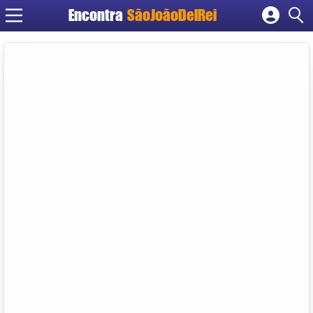
Encontra
SãoJoãoDelRei
Cadastrar empresa
Fazer login
Criar conta