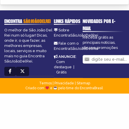
ENCONTRA
SÃOJOÃODELREI
LINKS RÁPIDOS
NOVIDADES POR E-
MAIL
O melhor de São João Del
Sobre
Rei num só lugar! Dicas,
EncontraSãoJoãoDelRei
Receba grátis as
onde ir, o que fazer, as
principais notícias,
Fale com o
melhores empresas,
dicas e promoções
EncontraSãoJoãoDelRei
locais, serviços e muito
mais no guia Encontra
ANUNCIE
:
SãoJoãoDelRei.
Com
destaque
|
Grátis
Termos
|
Privacidade
|
Sitemap
Criado com
e
pelo time do EncontraBrasil