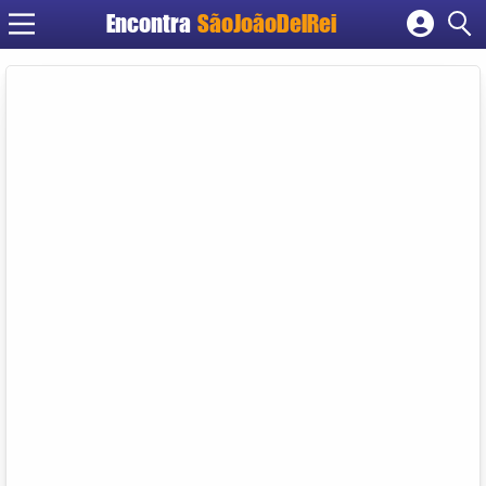
Encontra
SãoJoãoDelRei
Cadastrar empresa
Fazer login
Criar conta