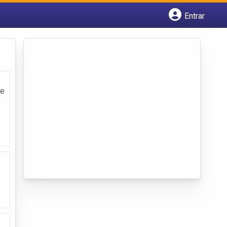
Entrar
Cadastrar empresa
Fazer login
Criar conta
 e