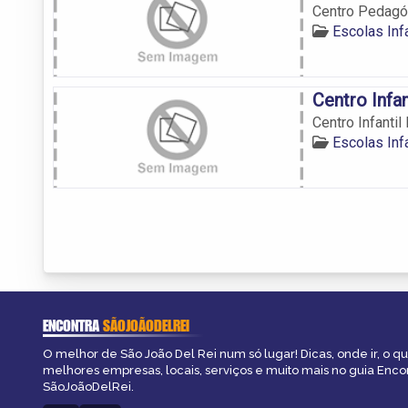
Centro Pedagó
Escolas Inf
Centro Infa
Centro Infantil
Escolas Inf
ENCONTRA
SÃOJOÃODELREI
O melhor de São João Del Rei num só lugar! Dicas, onde ir, o qu
melhores empresas, locais, serviços e muito mais no guia Enco
SãoJoãoDelRei.