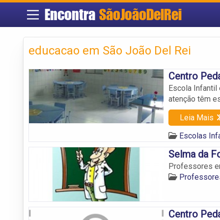
Encontra
SãoJoãoDelRei
educacao em São João Del Rei
Centro Ped
Escola Infanti
atenção têm e
Leia Mais
Escolas Inf
Selma da F
Professores e
Professore
Centro Ped