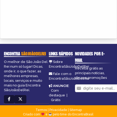
ENCONTRA
SÃOJOÃODELREI
LINKS RÁPIDOS
NOVIDADES POR E-
MAIL
O melhor de São João Del
Sobre
Rei num só lugar! Dicas,
EncontraSãoJoãoDelRei
Receba grátis as
onde ir, o que fazer, as
principais notícias,
Fale com o
melhores empresas,
dicas e promoções
EncontraSãoJoãoDelRei
locais, serviços e muito
mais no guia Encontra
ANUNCIE
:
SãoJoãoDelRei.
Com
destaque
|
Grátis
Termos
|
Privacidade
|
Sitemap
Criado com
e
pelo time do EncontraBrasil