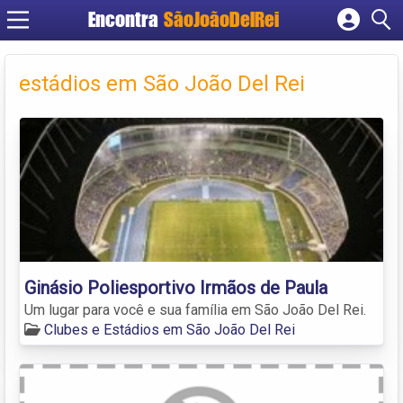
Encontra
SãoJoãoDelRei
Cadastrar empresa
Fazer login
estádios em São João Del Rei
Criar conta
Ginásio Poliesportivo Irmãos de Paula
Um lugar para você e sua família em São João Del Rei.
Clubes e Estádios em São João Del Rei