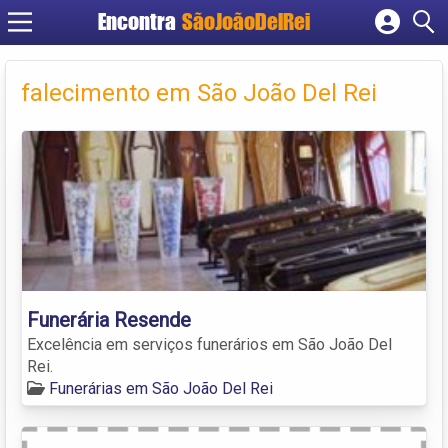
Encontra
SãoJoãoDelRei
Cadastrar empresa
Fazer login
falecimento em São João Del Rei
Criar conta
Funerária Resende
Excelência em serviços funerários em São João Del
Rei.
Funerárias em São João Del Rei