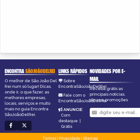
ENCONTRA
SÃOJOÃODELREI
LINKS RÁPIDOS
NOVIDADES POR E-
MAIL
O melhor de São João Del
Sobre
Rei num só lugar! Dicas,
EncontraSãoJoãoDelRei
Receba grátis as
onde ir, o que fazer, as
principais notícias,
Fale com o
melhores empresas,
dicas e promoções
EncontraSãoJoãoDelRei
locais, serviços e muito
mais no guia Encontra
ANUNCIE
:
SãoJoãoDelRei.
Com
destaque
|
Grátis
Termos
|
Privacidade
|
Sitemap