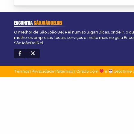
ENCONTRA
SÃOJOÃODELREI
O melhor de São João Del Rei num só lugar! Dicas, onde ir, o qu
melhores empresas, locais, serviços e muito mais no guia Enco
SãoJoãoDelRei.
Termos
|
Privacidade
|
Sitemap
Criado com
e
pelo time 