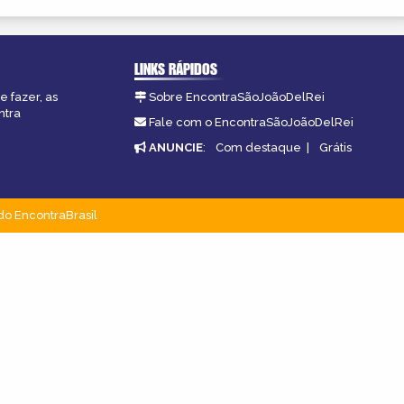
LINKS RÁPIDOS
e fazer, as
Sobre EncontraSãoJoãoDelRei
ntra
Fale com o EncontraSãoJoãoDelRei
ANUNCIE
:
Com destaque
|
Grátis
do EncontraBrasil