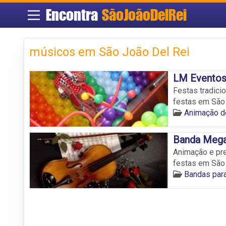
Encontra
SãoJoãoDelRei
músicos em São João Del Rei
LM Evento
Festas tradici
festas em São 
Animação d
Banda Meg
Animação e pr
festas em São 
Bandas par