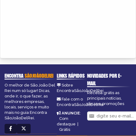
ENCONTRA
SÃOJOÃODELREI
LINKS RÁPIDOS
NOVIDADES POR E-
MAIL
O melhor de São João Del
Sobre
Rei num só lugar! Dicas,
EncontraSãoJoãoDelRei
Receba grátis as
onde ir, o que fazer, as
principais notícias,
Fale com o
melhores empresas,
dicas e promoções
EncontraSãoJoãoDelRei
locais, serviços e muito
mais no guia Encontra
ANUNCIE
:
SãoJoãoDelRei.
Com
destaque
|
Grátis