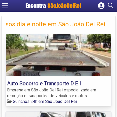
Encontra
SãoJoãoDelRei
Cadastrar empresa
Fazer login
sos dia e noite em São João Del Rei
Criar conta
Auto Socorro e Transporte D E I
Empresa em São João Del Rei especializada em
remoção e transportes de veículos e motos
Guinchos 24h em São João Del Rei