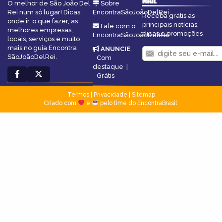
MAIL
O melhor de São João Del
Sobre
Rei num só lugar! Dicas,
EncontraSãoJoãoDelRei
Receba grátis as
onde ir, o que fazer, as
principais notícias,
Fale com o
melhores empresas,
dicas e promoções
EncontraSãoJoãoDelRei
locais, serviços e muito
mais no guia Encontra
ANUNCIE
:
SãoJoãoDelRei.
Com
destaque
|
Grátis
Termos
|
Privacidade
|
Sitemap
Criado com
e
pelo time do EncontraBrasil