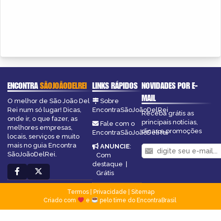
ENCONTRA
SÃOJOÃODELREI
LINKS RÁPIDOS
NOVIDADES POR E-
MAIL
O melhor de São João Del
Sobre
Rei num só lugar! Dicas,
EncontraSãoJoãoDelRei
Receba grátis as
onde ir, o que fazer, as
principais notícias,
Fale com o
melhores empresas,
dicas e promoções
EncontraSãoJoãoDelRei
locais, serviços e muito
mais no guia Encontra
ANUNCIE
:
SãoJoãoDelRei.
Com
destaque
|
Grátis
Termos
|
Privacidade
|
Sitemap
Criado com
e
pelo time do EncontraBrasil