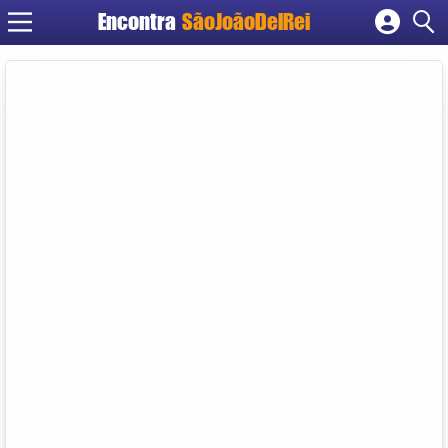
Encontra
SãoJoãoDelRei
Cadastrar empresa
Fazer login
Criar conta