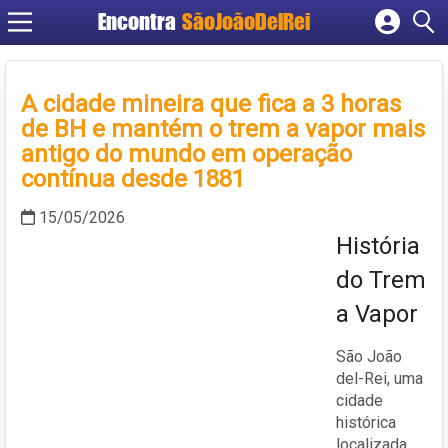
Encontra
SãoJoãoDelRei
Cadastrar empresa
Fazer login
A cidade mineira que fica a 3 horas
Criar conta
de BH e mantém o trem a vapor mais
antigo do mundo em operação
contínua desde 1881
15/05/2026
História
do Trem
a Vapor
São João
del-Rei, uma
cidade
histórica
localizada