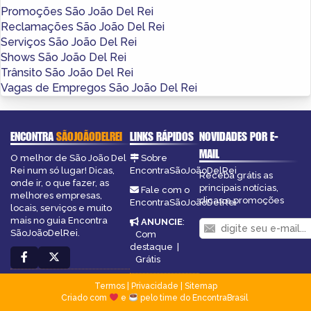
Promoções São João Del Rei
Reclamações São João Del Rei
Serviços São João Del Rei
Shows São João Del Rei
Trânsito São João Del Rei
Vagas de Empregos São João Del Rei
ENCONTRA
SÃOJOÃODELREI
LINKS RÁPIDOS
NOVIDADES POR E-
MAIL
O melhor de São João Del
Sobre
Rei num só lugar! Dicas,
EncontraSãoJoãoDelRei
Receba grátis as
onde ir, o que fazer, as
principais notícias,
Fale com o
melhores empresas,
dicas e promoções
EncontraSãoJoãoDelRei
locais, serviços e muito
mais no guia Encontra
ANUNCIE
:
SãoJoãoDelRei.
Com
destaque
|
Grátis
Termos
|
Privacidade
|
Sitemap
Criado com
e
pelo time do EncontraBrasil