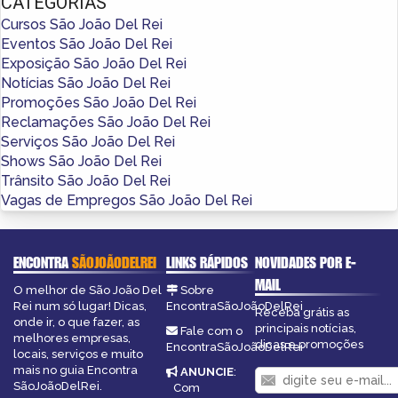
CATEGORIAS
Cursos São João Del Rei
Eventos São João Del Rei
Exposição São João Del Rei
Notícias São João Del Rei
Promoções São João Del Rei
Reclamações São João Del Rei
Serviços São João Del Rei
Shows São João Del Rei
Trânsito São João Del Rei
Vagas de Empregos São João Del Rei
ENCONTRA
SÃOJOÃODELREI
LINKS RÁPIDOS
NOVIDADES POR E-
MAIL
O melhor de São João Del
Sobre
Rei num só lugar! Dicas,
EncontraSãoJoãoDelRei
Receba grátis as
onde ir, o que fazer, as
principais notícias,
Fale com o
melhores empresas,
dicas e promoções
EncontraSãoJoãoDelRei
locais, serviços e muito
mais no guia Encontra
ANUNCIE
:
SãoJoãoDelRei.
Com