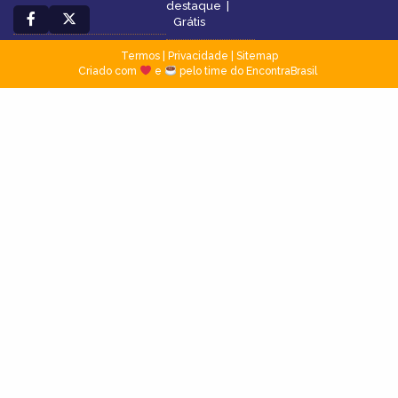
destaque
|
Grátis
Termos
|
Privacidade
|
Sitemap
Criado com
e
pelo time do EncontraBrasil