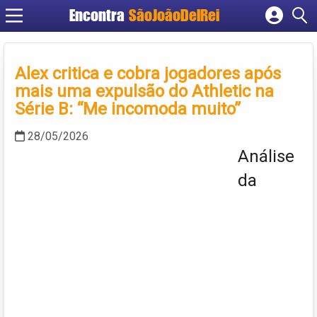
Encontra
SãoJoãoDelRei
Cadastrar empresa
Fazer login
Alex critica e cobra jogadores após
Criar conta
mais uma expulsão do Athletic na
Série B: “Me incomoda muito”
28/05/2026
Análise
da