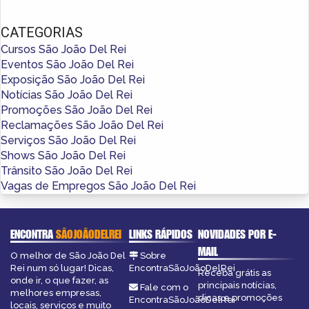
CATEGORIAS
Cursos São João Del Rei
Eventos São João Del Rei
Exposição São João Del Rei
Notícias São João Del Rei
Promoções São João Del Rei
Reclamações São João Del Rei
Serviços São João Del Rei
Shows São João Del Rei
Trânsito São João Del Rei
Vagas de Empregos São João Del Rei
ENCONTRA
SÃOJOÃODELREI
LINKS RÁPIDOS
NOVIDADES POR E-
MAIL
O melhor de São João Del
Sobre
Rei num só lugar! Dicas,
EncontraSãoJoãoDelRei
Receba grátis as
onde ir, o que fazer, as
principais notícias,
Fale com o
melhores empresas,
dicas e promoções
EncontraSãoJoãoDelRei
locais, serviços e muito