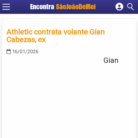
Encontra
SãoJoãoDelRei
Cadastrar empresa
Fazer login
Athletic contrata volante Gian
Criar conta
Cabezas, ex
16/01/2026
Gian