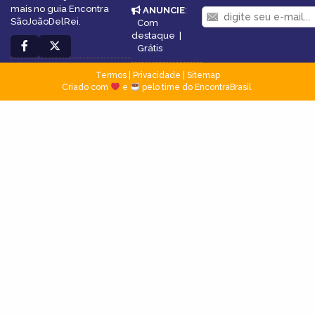
mais no guia Encontra
ANUNCIE
:
SãoJoãoDelRei.
Com
destaque
|
Grátis
Termos
|
Privacidade
|
Sitemap
Criado com
e
pelo time do EncontraBrasil