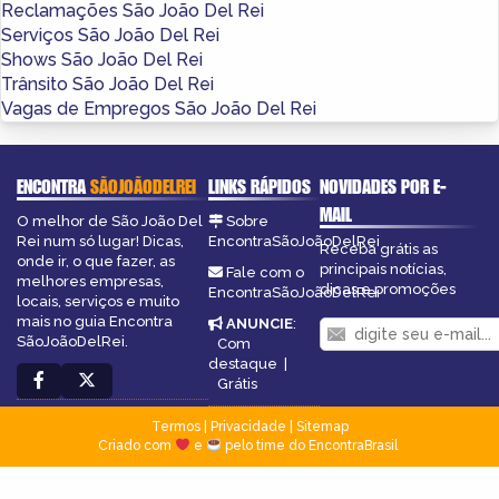
Reclamações São João Del Rei
Serviços São João Del Rei
Shows São João Del Rei
Trânsito São João Del Rei
Vagas de Empregos São João Del Rei
ENCONTRA
SÃOJOÃODELREI
LINKS RÁPIDOS
NOVIDADES POR E-
MAIL
O melhor de São João Del
Sobre
Rei num só lugar! Dicas,
EncontraSãoJoãoDelRei
Receba grátis as
onde ir, o que fazer, as
principais notícias,
Fale com o
melhores empresas,
dicas e promoções
EncontraSãoJoãoDelRei
locais, serviços e muito
mais no guia Encontra
ANUNCIE
:
SãoJoãoDelRei.
Com
destaque
|
Grátis
Termos
|
Privacidade
|
Sitemap
Criado com
e
pelo time do EncontraBrasil