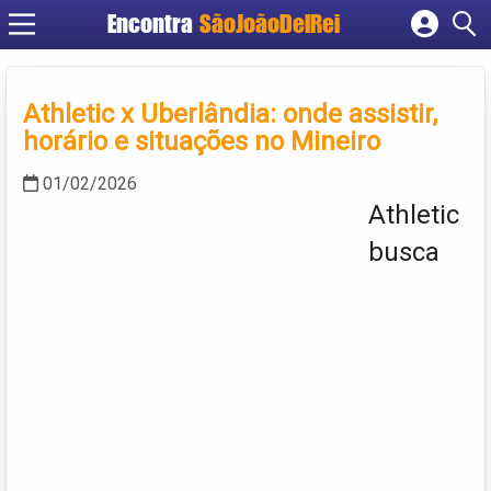
Encontra
SãoJoãoDelRei
Cadastrar empresa
Fazer login
Athletic x Uberlândia: onde assistir,
Criar conta
horário e situações no Mineiro
01/02/2026
Athletic
busca