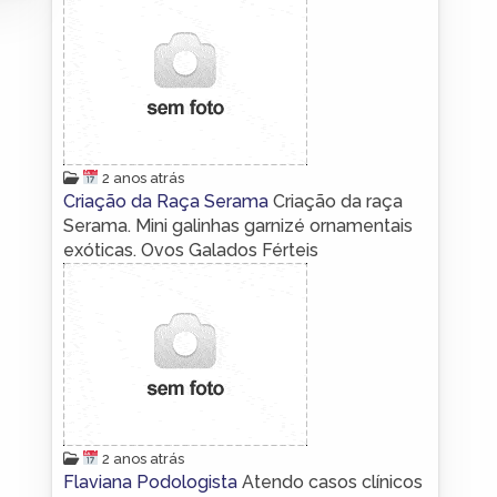
2 anos atrás
Criação da Raça Serama
Criação da raça
Serama. Mini galinhas garnizé ornamentais
exóticas. Ovos Galados Férteis
2 anos atrás
Flaviana Podologista
Atendo casos clínicos