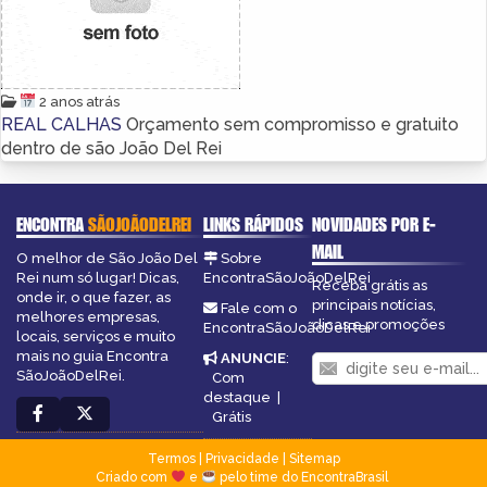
2 anos atrás
REAL CALHAS
Orçamento sem compromisso e gratuito
dentro de são João Del Rei
ENCONTRA
SÃOJOÃODELREI
LINKS RÁPIDOS
NOVIDADES POR E-
MAIL
O melhor de São João Del
Sobre
Rei num só lugar! Dicas,
EncontraSãoJoãoDelRei
Receba grátis as
onde ir, o que fazer, as
principais notícias,
Fale com o
melhores empresas,
dicas e promoções
EncontraSãoJoãoDelRei
locais, serviços e muito
mais no guia Encontra
ANUNCIE
:
SãoJoãoDelRei.
Com
destaque
|
Grátis
Termos
|
Privacidade
|
Sitemap
Criado com
e
pelo time do EncontraBrasil