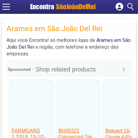
Encontra
SãoJoãoDelRei
Cadastrar empresa
Fazer login
Arames em São João Del Rei
Criar conta
Aqui você Encontra! as melhores lojas de
Arames em São
João Del Rei
e região, com telefone e endereço das
empresas.