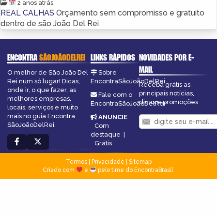
2 anos atrás
REAL CALHAS
Orçamento sem compromisso e gratuito
dentro de são João Del Rei
ENCONTRA
SÃOJOÃODELREI
LINKS RÁPIDOS
NOVIDADES POR E-
MAIL
O melhor de São João Del
Sobre
Rei num só lugar! Dicas,
EncontraSãoJoãoDelRei
Receba grátis as
onde ir, o que fazer, as
principais notícias,
Fale com o
melhores empresas,
dicas e promoções
EncontraSãoJoãoDelRei
locais, serviços e muito
mais no guia Encontra
ANUNCIE
:
SãoJoãoDelRei.
Com
destaque
|
Grátis
Termos
|
Privacidade
|
Sitemap
Criado com
e
pelo time do EncontraBrasil