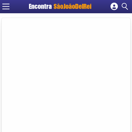
Encontra
SãoJoãoDelRei
Cadastrar empresa
Fazer login
Criar conta