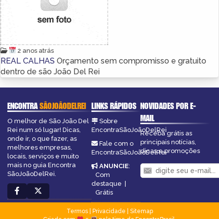
2 anos atrás
REAL CALHAS
Orçamento sem compromisso e gratuito
dentro de são João Del Rei
ENCONTRA
SÃOJOÃODELREI
LINKS RÁPIDOS
NOVIDADES POR E-
MAIL
O melhor de São João Del
Sobre
Rei num só lugar! Dicas,
EncontraSãoJoãoDelRei
Receba grátis as
onde ir, o que fazer, as
principais notícias,
Fale com o
melhores empresas,
dicas e promoções
EncontraSãoJoãoDelRei
locais, serviços e muito
mais no guia Encontra
ANUNCIE
:
SãoJoãoDelRei.
Com
destaque
|
Grátis
Termos
|
Privacidade
|
Sitemap