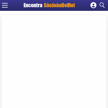
Encontra
SãoJoãoDelRei
Cadastrar empresa
Fazer login
Criar conta