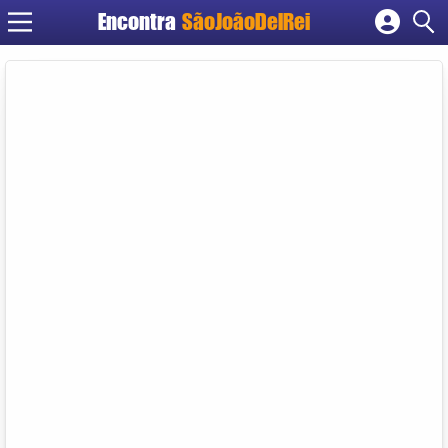
Encontra
SãoJoãoDelRei
Cadastrar empresa
Fazer login
Criar conta