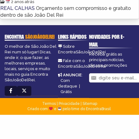
2 anos atrás
REAL CALHAS
Orçamento sem compromisso e gratuito
dentro de são João Del Rei
ENCONTRA
SÃOJOÃODELREI
LINKS RÁPIDOS
NOVIDADES POR E-
MAIL
O melhor de São João Del
Sobre
Rei num só lugar! Dicas,
EncontraSãoJoãoDelRei
Receba grátis as
onde ir, o que fazer, as
principais notícias,
Fale com o
melhores empresas,
dicas e promoções
EncontraSãoJoãoDelRei
locais, serviços e muito
mais no guia Encontra
ANUNCIE
:
SãoJoãoDelRei.
Com
destaque
|
Grátis
Termos
|
Privacidade
|
Sitemap
Criado com
e
pelo time do EncontraBrasil