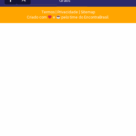
Grátis
Termos
|
Privacidade
|
Sitemap
Criado com
e
pelo time do EncontraBrasil