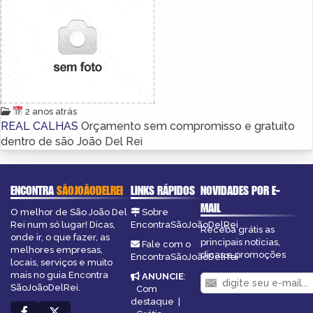
2 anos atrás
REAL CALHAS
Orçamento sem compromisso e gratuito
dentro de são João Del Rei
ENCONTRA
SÃOJOÃODELREI
LINKS RÁPIDOS
NOVIDADES POR E-
MAIL
O melhor de São João Del
Sobre
Rei num só lugar! Dicas,
EncontraSãoJoãoDelRei
Receba grátis as
onde ir, o que fazer, as
principais notícias,
Fale com o
melhores empresas,
dicas e promoções
EncontraSãoJoãoDelRei
locais, serviços e muito
mais no guia Encontra
ANUNCIE
:
SãoJoãoDelRei.
Com
destaque
|