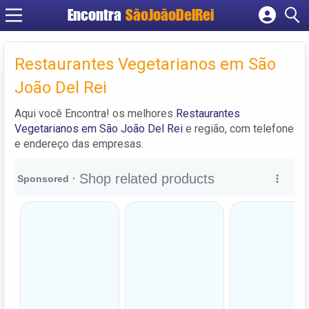
Encontra
SãoJoãoDelRei
Cadastrar empresa
Fazer login
Restaurantes Vegetarianos em São
Criar conta
João Del Rei
Aqui você Encontra! os melhores
Restaurantes
Vegetarianos em São João Del Rei
e região, com telefone
e endereço das empresas.