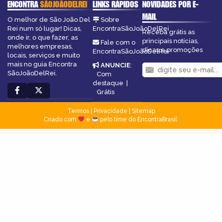
ENCONTRA
SÃOJOÃODELREI
LINKS RÁPIDOS
NOVIDADES POR E-
MAIL
O melhor de São João Del
Sobre
Rei num só lugar! Dicas,
EncontraSãoJoãoDelRei
Receba grátis as
onde ir, o que fazer, as
principais notícias,
Fale com o
melhores empresas,
dicas e promoções
EncontraSãoJoãoDelRei
locais, serviços e muito
mais no guia Encontra
ANUNCIE
:
SãoJoãoDelRei.
Com
destaque
|
Grátis
Termos
|
Privacidade
|
Sitemap
Criado com
e
pelo time do EncontraBrasil