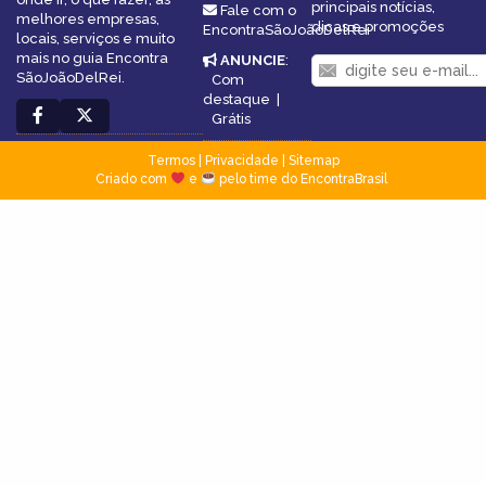
principais notícias,
Fale com o
melhores empresas,
dicas e promoções
EncontraSãoJoãoDelRei
locais, serviços e muito
mais no guia Encontra
ANUNCIE
:
SãoJoãoDelRei.
Com
destaque
|
Grátis
Termos
|
Privacidade
|
Sitemap
Criado com
e
pelo time do EncontraBrasil