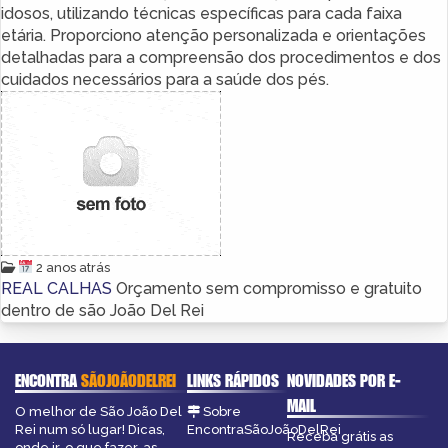
idosos, utilizando técnicas específicas para cada faixa
etária. Proporciono atenção personalizada e orientações
detalhadas para a compreensão dos procedimentos e dos
cuidados necessários para a saúde dos pés.
2 anos atrás
REAL CALHAS
Orçamento sem compromisso e gratuito
dentro de são João Del Rei
ENCONTRA
SÃOJOÃODELREI
LINKS RÁPIDOS
NOVIDADES POR E-
MAIL
O melhor de São João Del
Sobre
Rei num só lugar! Dicas,
EncontraSãoJoãoDelRei
Receba grátis as
onde ir, o que fazer, as