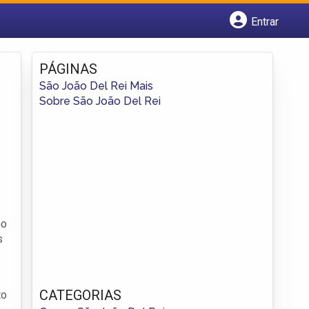
Entrar
Cadastrar empresa
Fazer login
PÁGINAS
Criar conta
São João Del Rei Mais
Sobre São João Del Rei
s
mo
s
CATEGORIAS
to