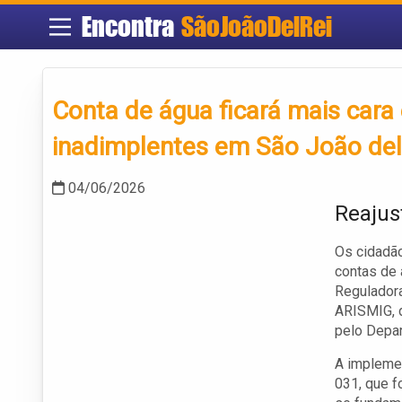
Encontra
SãoJoãoDelRei
Conta de água ficará mais cara
inadimplentes em São João del
04/06/2026
Reajus
Os cidadão
contas de
Regulador
ARISMIG, d
pelo Depa
A impleme
031, que f