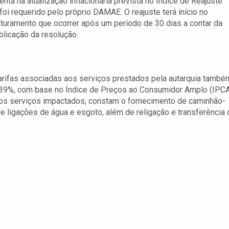
nta na atualização inflacionária prevista no Índice de Reajuste
 foi requerido pelo próprio DAMAE. O reajuste terá início no
aturamento que ocorrer após um período de 30 dias a contar da
blicação da resolução.
tarifas associadas aos serviços prestados pela autarquia també
,39%, com base no Índice de Preços ao Consumidor Amplo (IPC
os serviços impactados, constam o fornecimento de caminhão-
e ligações de água e esgoto, além de religação e transferência 