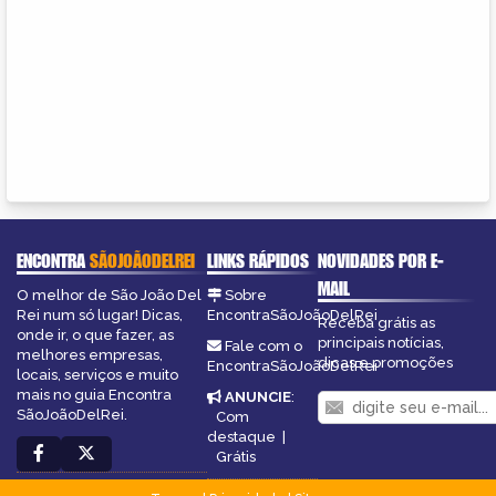
ENCONTRA
SÃOJOÃODELREI
LINKS RÁPIDOS
NOVIDADES POR E-
MAIL
O melhor de São João Del
Sobre
Rei num só lugar! Dicas,
EncontraSãoJoãoDelRei
Receba grátis as
onde ir, o que fazer, as
principais notícias,
Fale com o
melhores empresas,
dicas e promoções
EncontraSãoJoãoDelRei
locais, serviços e muito
mais no guia Encontra
ANUNCIE
:
SãoJoãoDelRei.
Com
destaque
|
Grátis