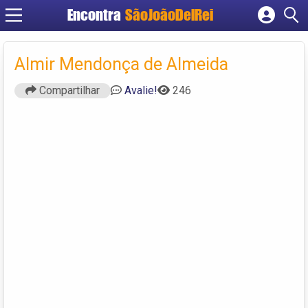
Encontra
SãoJoãoDelRei
Cadastrar empresa
Fazer login
Almir Mendonça de Almeida
Criar conta
Compartilhar
Avalie!
246