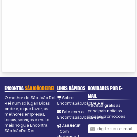
ENCONTRA
SÃOJOÃODELREI
LINKS RÁPIDOS
NOVIDADES POR E-
MAIL
O melhor de São João Del
Sobre
Rei num só lugar! Dicas,
EncontraSãoJoãoDelRei
Receba grátis as
onde ir, o que fazer, as
principais notícias,
Fale com o
melhores empresas,
dicas e promoções
EncontraSãoJoãoDelRei
locais, serviços e muito
mais no guia Encontra
ANUNCIE
:
SãoJoãoDelRei.
Com
destaque
|