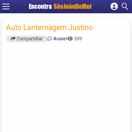
Encontra
SãoJoãoDelRei
Cadastrar empresa
Fazer login
Auto Lanternagem Justino
Criar conta
Compartilhar
Avalie!
309