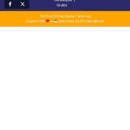
Grátis
Termos
|
Privacidade
|
Sitemap
Criado com
e
pelo time do EncontraBrasil