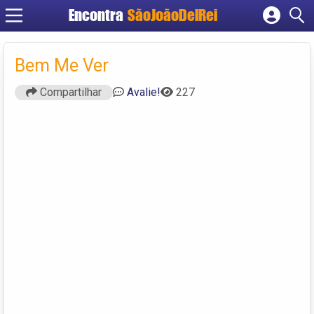
Encontra
SãoJoãoDelRei
Cadastrar empresa
Fazer login
Bem Me Ver
Criar conta
Compartilhar
Avalie!
227