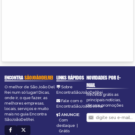
ENCONTRA
SÃOJOÃODELREI
LINKS RÁPIDOS
NOVIDADES POR E-
MAIL
O melhor de São João Del
Sobre
Rei num só lugar! Dicas,
EncontraSãoJoãoDelRei
Receba grátis as
onde ir, o que fazer, as
principais notícias,
Fale com o
melhores empresas,
dicas e promoções
EncontraSãoJoãoDelRei
locais, serviços e muito
mais no guia Encontra
ANUNCIE
:
SãoJoãoDelRei.
Com
destaque
|
Grátis