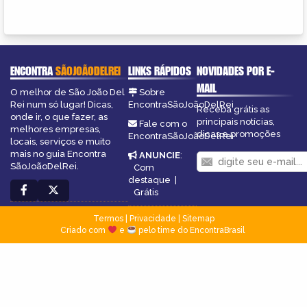
ENCONTRA
SÃOJOÃODELREI
LINKS RÁPIDOS
NOVIDADES POR E-
MAIL
O melhor de São João Del
Sobre
Rei num só lugar! Dicas,
EncontraSãoJoãoDelRei
Receba grátis as
onde ir, o que fazer, as
principais notícias,
Fale com o
melhores empresas,
dicas e promoções
EncontraSãoJoãoDelRei
locais, serviços e muito
mais no guia Encontra
ANUNCIE
:
SãoJoãoDelRei.
Com
destaque
|
Grátis
Termos
|
Privacidade
|
Sitemap
Criado com
e
pelo time do EncontraBrasil