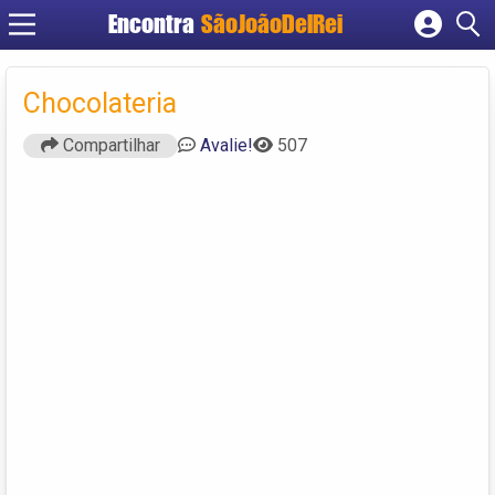
Encontra
SãoJoãoDelRei
Cadastrar empresa
Fazer login
Chocolateria
Criar conta
Compartilhar
Avalie!
507