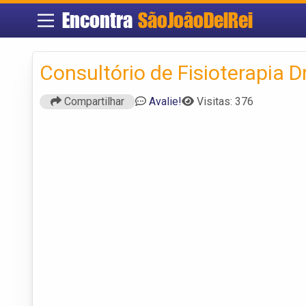
Encontra
SãoJoãoDelRei
Consultório de Fisioterapia D
Compartilhar
Avalie!
Visitas: 376