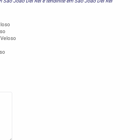
m São João Del Rei
e
tendinite em São João Del Rei
eloso
oso
a Veloso
oso