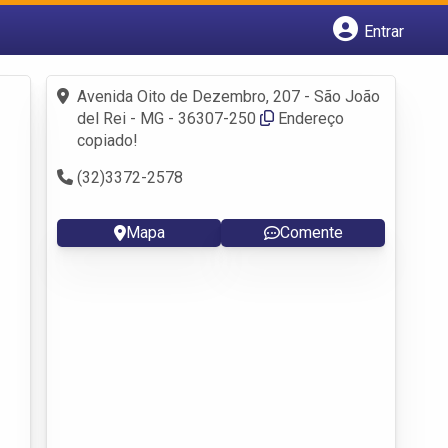
Entrar
Cadastrar empresa
Fazer login
Avenida Oito de Dezembro, 207 - São João
Criar conta
del Rei - MG - 36307-250
Endereço
copiado!
(32)3372-2578
Mapa
Comente