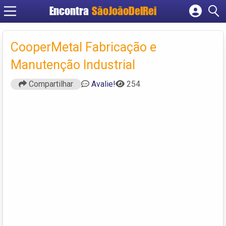
Encontra
SãoJoãoDelRei
Cadastrar empresa
Fazer login
CooperMetal Fabricação e
Criar conta
Manutenção Industrial
Compartilhar
Avalie!
254