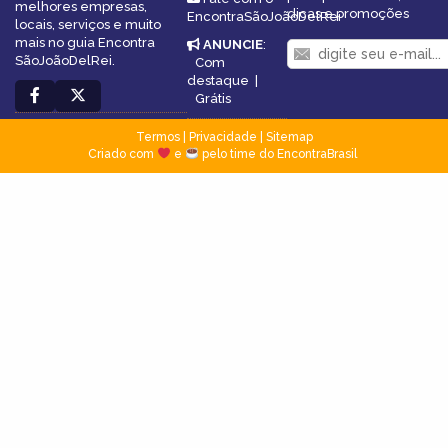
melhores empresas,
dicas e promoções
EncontraSãoJoãoDelRei
locais, serviços e muito
mais no guia Encontra
ANUNCIE
:
SãoJoãoDelRei.
Com
destaque
|
Grátis
Termos
|
Privacidade
|
Sitemap
Criado com
e
pelo time do EncontraBrasil