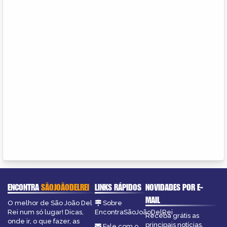
ENCONTRA
SÃOJOÃODELREI
LINKS RÁPIDOS
NOVIDADES POR E-
MAIL
O melhor de São João Del
Sobre
Rei num só lugar! Dicas,
EncontraSãoJoãoDelRei
Receba grátis as
onde ir, o que fazer, as
principais notícias,
Fale com o