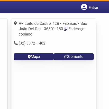
Entrar
Cadastrar empresa
Fazer login
Av. Leite de Castro, 128 - Fábricas - São
Criar conta
João Del Rei - 36301-180
Endereço
copiado!
(32) 3372-1482
Mapa
Comente