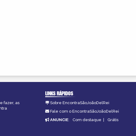
LINKS RÁPIDOS
e fazer, as
Sobre EncontraSãoJoãoDelRei
ntra
Fale com o EncontraSãoJoãoDelRei
ANUNCIE
:
Com destaque
|
Grátis