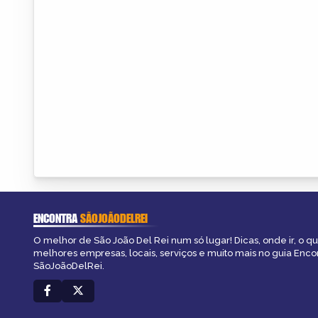
ENCONTRA
SÃOJOÃODELREI
O melhor de São João Del Rei num só lugar! Dicas, onde ir, o qu
melhores empresas, locais, serviços e muito mais no guia Enco
SãoJoãoDelRei.