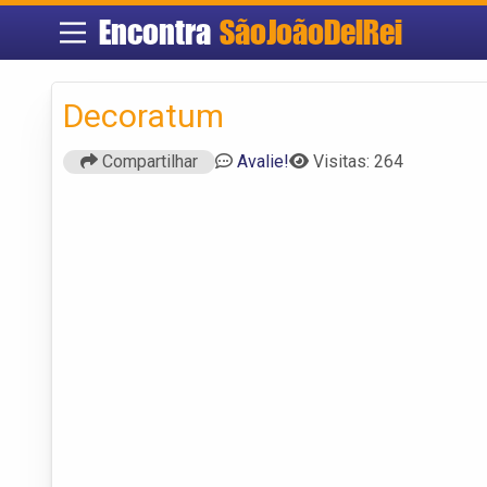
Encontra
SãoJoãoDelRei
Decoratum
Compartilhar
Avalie!
Visitas: 264