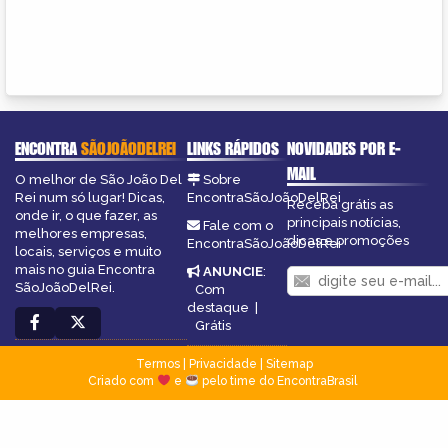
ENCONTRA
SÃOJOÃODELREI
LINKS RÁPIDOS
NOVIDADES POR E-
MAIL
O melhor de São João Del
Sobre
Rei num só lugar! Dicas,
EncontraSãoJoãoDelRei
Receba grátis as
onde ir, o que fazer, as
principais notícias,
Fale com o
melhores empresas,
dicas e promoções
EncontraSãoJoãoDelRei
locais, serviços e muito
mais no guia Encontra
ANUNCIE
:
SãoJoãoDelRei.
Com
destaque
|
Grátis
Termos
|
Privacidade
|
Sitemap
Criado com
e
pelo time do EncontraBrasil