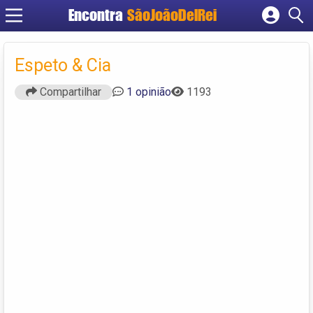
Encontra
SãoJoãoDelRei
Cadastrar empresa
Fazer login
Espeto & Cia
Criar conta
Compartilhar
1 opinião
1193