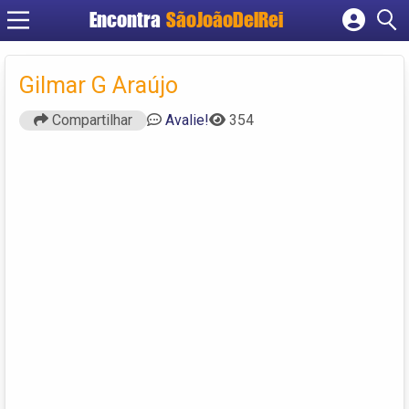
Encontra
SãoJoãoDelRei
Cadastrar empresa
Fazer login
Gilmar G Araújo
Criar conta
Compartilhar
Avalie!
354