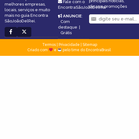
principais notícias,
Fale com o
melhores empresas,
dicas e promoções
EncontraSãoJoãoDelRei
locais, serviços e muito
mais no guia Encontra
ANUNCIE
:
SãoJoãoDelRei.
Com
destaque
|
Grátis
Termos
|
Privacidade
|
Sitemap
Criado com
e
pelo time do EncontraBrasil