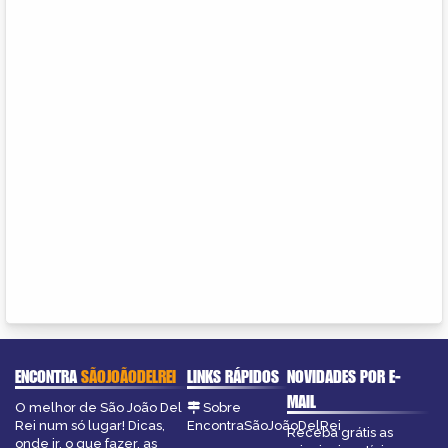
ENCONTRA
SÃOJOÃODELREI
LINKS RÁPIDOS
NOVIDADES POR E-
MAIL
O melhor de São João Del
Sobre
Rei num só lugar! Dicas,
EncontraSãoJoãoDelRei
Receba grátis as
onde ir, o que fazer, as