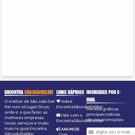
ENCONTRA
SÃOJOÃODELREI
LINKS RÁPIDOS
NOVIDADES POR E-
MAIL
O melhor de São João Del
Sobre
Rei num só lugar! Dicas,
EncontraSãoJoãoDelRei
Receba grátis as
onde ir, o que fazer, as
principais notícias,
Fale com o
melhores empresas,
dicas e promoções
EncontraSãoJoãoDelRei
locais, serviços e muito
mais no guia Encontra
ANUNCIE
:
SãoJoãoDelRei.
Com