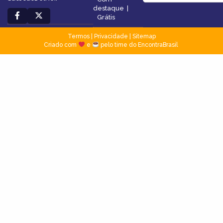
destaque
|
Grátis
Termos
|
Privacidade
|
Sitemap
Criado com
e
pelo time do EncontraBrasil