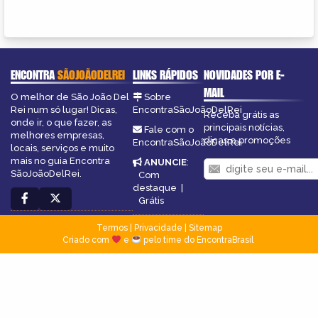
ENCONTRA
SÃOJOÃODELREI
LINKS RÁPIDOS
NOVIDADES POR E-
MAIL
O melhor de São João Del
Sobre
Rei num só lugar! Dicas,
EncontraSãoJoãoDelRei
Receba grátis as
onde ir, o que fazer, as
principais notícias,
Fale com o
melhores empresas,
dicas e promoções
EncontraSãoJoãoDelRei
locais, serviços e muito
mais no guia Encontra
ANUNCIE
:
SãoJoãoDelRei.
Com
destaque
|
Grátis
Termos
|
Privacidade
|
Sitemap
Criado com
e
pelo time do EncontraBrasil