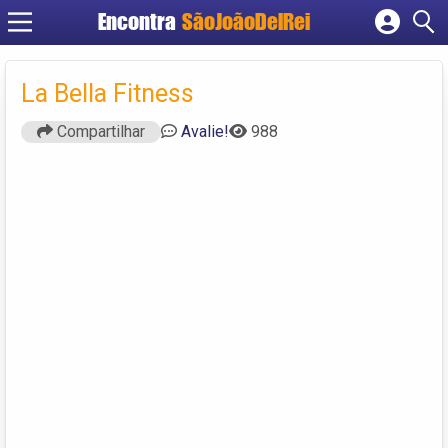
Encontra
SãoJoãoDelRei
Cadastrar empresa
Fazer login
La Bella Fitness
Criar conta
Compartilhar
Avalie!
988