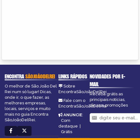
ENCONTRA
SÃOJOÃODELREI
LINKS RÁPIDOS
NOVIDADES POR E-
MAIL
O melhor de São João Del
Sobre
Rei num só lugar! Dicas,
EncontraSãoJoãoDelRei
Receba grátis as
onde ir, o que fazer, as
principais notícias,
Fale com o
melhores empresas,
dicas e promoções
EncontraSãoJoãoDelRei
locais, serviços e muito
mais no guia Encontra
ANUNCIE
:
SãoJoãoDelRei.
Com
destaque
|
Grátis