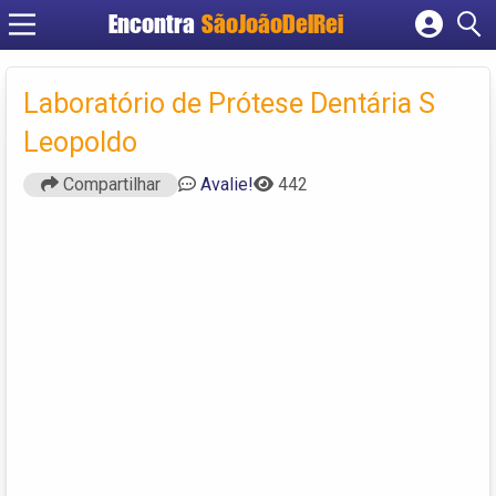
Encontra
SãoJoãoDelRei
Cadastrar empresa
Fazer login
Laboratório de Prótese Dentária S
Criar conta
Leopoldo
Compartilhar
Avalie!
442