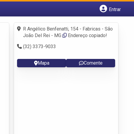
Entrar
Cadastrar empresa
Fazer login
R Angélico Benfenatti, 154 - Fabricas - São
Criar conta
João Del Rei - MG
Endereço copiado!
(32) 3373-9033
Mapa
Comente