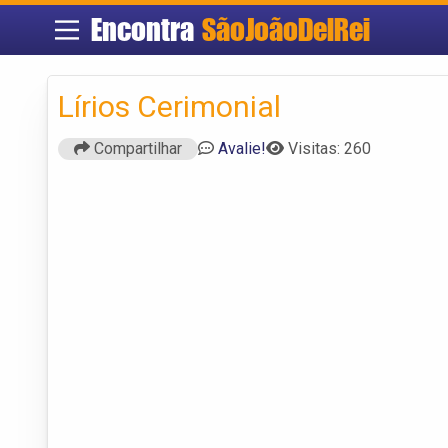
Encontra
SãoJoãoDelRei
Lírios Cerimonial
Compartilhar
Avalie!
Visitas: 260