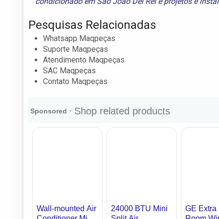
condicionado em São João Del Rei
e
projetos e inst
Pesquisas Relacionadas
Whatsapp Maqpeças
Suporte Maqpeças
Atendimento Maqpeças
SAC Maqpeças
Contato Maqpeças