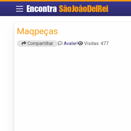
Encontra
SãoJoãoDelRei
Maqpeças
Compartilhar
Avalie!
Visitas: 477