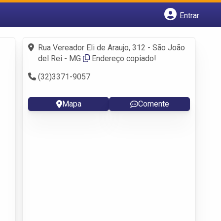
Entrar
Cadastrar empresa
Fazer login
Rua Vereador Eli de Araujo, 312 - São João
Criar conta
del Rei - MG
Endereço copiado!
(32)3371-9057
Mapa
Comente