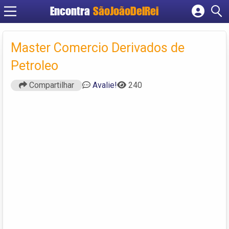
Encontra
SãoJoãoDelRei
Cadastrar empresa
Fazer login
Master Comercio Derivados de
Criar conta
Petroleo
Compartilhar
Avalie!
240