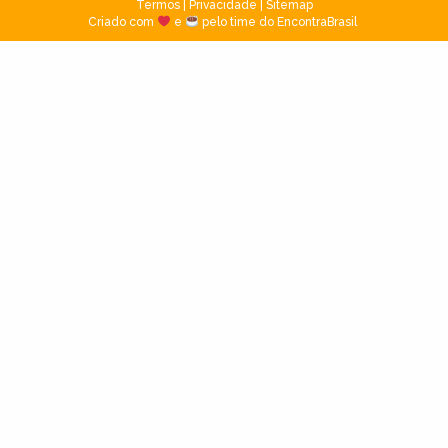
Termos
|
Privacidade
|
Sitemap
Criado com
e
pelo time do EncontraBrasil