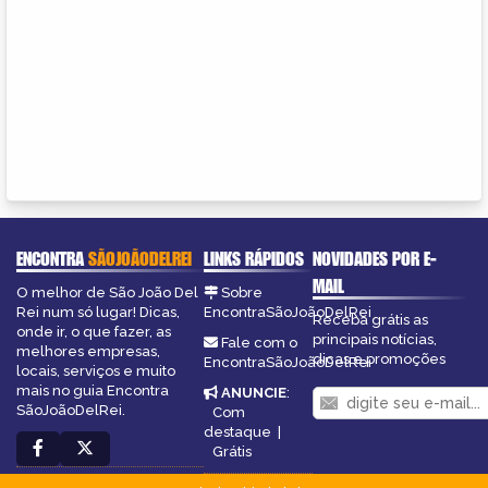
ENCONTRA
SÃOJOÃODELREI
LINKS RÁPIDOS
NOVIDADES POR E-
MAIL
O melhor de São João Del
Sobre
Rei num só lugar! Dicas,
EncontraSãoJoãoDelRei
Receba grátis as
onde ir, o que fazer, as
principais notícias,
Fale com o
melhores empresas,
dicas e promoções
EncontraSãoJoãoDelRei
locais, serviços e muito
mais no guia Encontra
ANUNCIE
:
SãoJoãoDelRei.
Com
destaque
|
Grátis