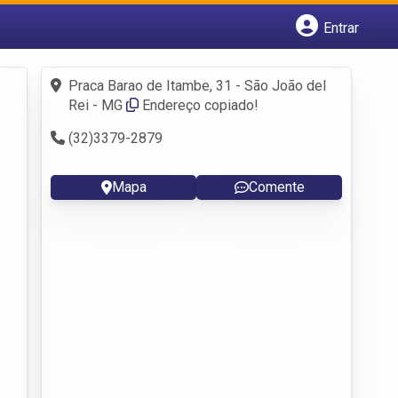
Entrar
Cadastrar empresa
Fazer login
Praca Barao de Itambe, 31 - São João del
Criar conta
Rei - MG
Endereço copiado!
(32)3379-2879
Mapa
Comente