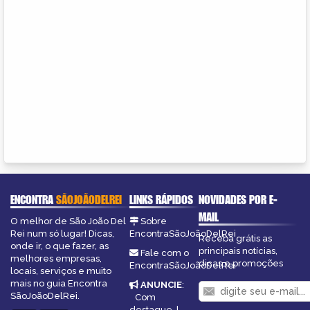
ENCONTRA
SÃOJOÃODELREI
LINKS RÁPIDOS
NOVIDADES POR E-
MAIL
O melhor de São João Del
Sobre
Rei num só lugar! Dicas,
EncontraSãoJoãoDelRei
Receba grátis as
onde ir, o que fazer, as
principais notícias,
Fale com o
melhores empresas,
dicas e promoções
EncontraSãoJoãoDelRei
locais, serviços e muito
mais no guia Encontra
ANUNCIE
:
SãoJoãoDelRei.
Com
destaque
|