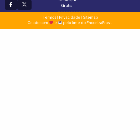
Grátis
Termos
|
Privacidade
|
Sitemap
Criado com
e
pelo time do EncontraBrasil