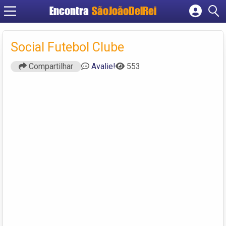
Encontra
SãoJoãoDelRei
Cadastrar empresa
Fazer login
Social Futebol Clube
Criar conta
Compartilhar
Avalie!
553