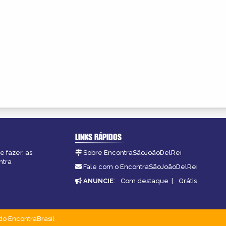
LINKS RÁPIDOS
e fazer, as
Sobre EncontraSãoJoãoDelRei
ntra
Fale com o EncontraSãoJoãoDelRei
ANUNCIE
:
Com destaque
|
Grátis
do EncontraBrasil