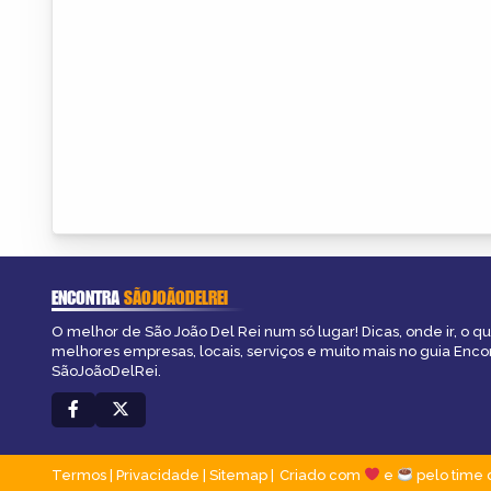
ENCONTRA
SÃOJOÃODELREI
O melhor de São João Del Rei num só lugar! Dicas, onde ir, o qu
melhores empresas, locais, serviços e muito mais no guia Enco
SãoJoãoDelRei.
Termos
|
Privacidade
|
Sitemap
Criado com
e
pelo time 