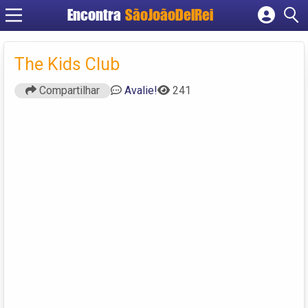
Encontra
SãoJoãoDelRei
Cadastrar empresa
Fazer login
The Kids Club
Criar conta
Compartilhar
Avalie!
241