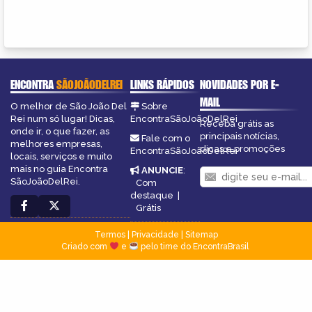
ENCONTRA
SÃOJOÃODELREI
LINKS RÁPIDOS
NOVIDADES POR E-
MAIL
O melhor de São João Del
Sobre
Rei num só lugar! Dicas,
EncontraSãoJoãoDelRei
Receba grátis as
onde ir, o que fazer, as
principais notícias,
Fale com o
melhores empresas,
dicas e promoções
EncontraSãoJoãoDelRei
locais, serviços e muito
mais no guia Encontra
ANUNCIE
:
SãoJoãoDelRei.
Com
destaque
|
Grátis
Termos
|
Privacidade
|
Sitemap
Criado com
e
pelo time do EncontraBrasil