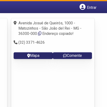
Entrar
Cadastrar empresa
Fazer login
Avenida Josué de Queirós, 1000 -
Criar conta
Matozinhos - São João del Rei - MG -
36300-000
Endereço copiado!
(32) 3371-4626
Mapa
Comente