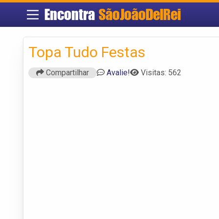
Encontra
SãoJoãoDelRei
Topa Tudo Festas
Compartilhar
Avalie!
Visitas: 562