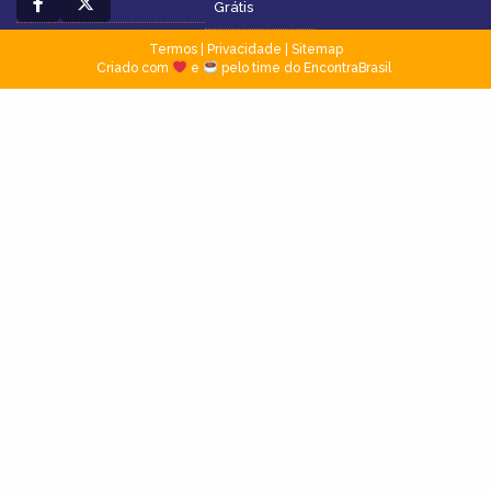
Grátis
Termos
|
Privacidade
|
Sitemap
Criado com
e
pelo time do EncontraBrasil