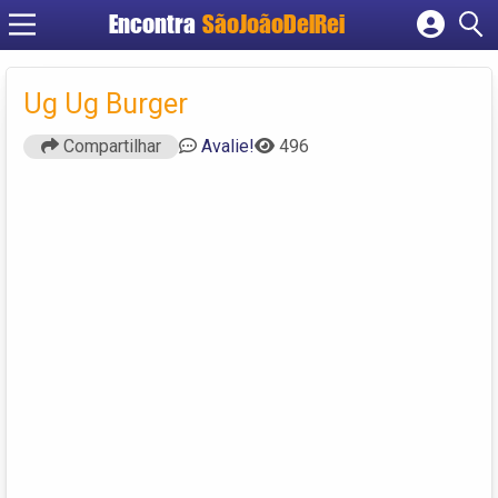
Encontra
SãoJoãoDelRei
Cadastrar empresa
Fazer login
Ug Ug Burger
Criar conta
Compartilhar
Avalie!
496