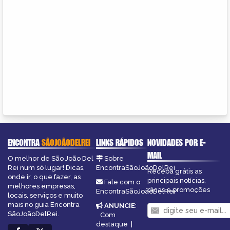
ENCONTRA
SÃOJOÃODELREI
LINKS RÁPIDOS
NOVIDADES POR E-
MAIL
O melhor de São João Del
Sobre
Rei num só lugar! Dicas,
EncontraSãoJoãoDelRei
Receba grátis as
onde ir, o que fazer, as
principais notícias,
Fale com o
melhores empresas,
dicas e promoções
EncontraSãoJoãoDelRei
locais, serviços e muito
mais no guia Encontra
ANUNCIE
:
SãoJoãoDelRei.
Com
destaque
|